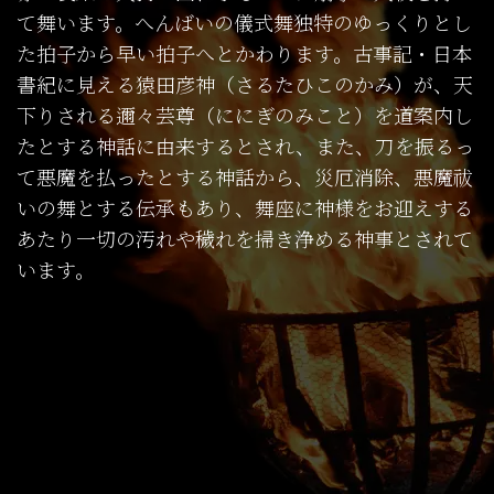
て舞います。へんばいの儀式舞独特のゆっくりとし
た拍子から早い拍子へとかわります。古事記・日本
書紀に見える猿田彦神（さるたひこのかみ）が、天
下りされる邇々芸尊（ににぎのみこと）を道案内し
たとする神話に由来するとされ、また、刀を振るっ
て悪魔を払ったとする神話から、災厄消除、悪魔祓
いの舞とする伝承もあり、舞座に神様をお迎えする
あたり一切の汚れや穢れを掃き浄める神事とされて
います。