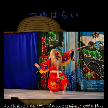
つゆはらい
赤の装束に天狗の面、手ものには扇子と大杖を持っ